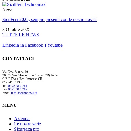
News
SicilFerr 2025, sempre presenti con le nostre novità
3 Ottobre 2025
TUTTE LE NEWS
Linkedin-in
Facebook-f
Youtube
CONTATTACI
Via Casa Bianca 10
26037 San Giovanni in Croce (CR) Italia
C.F. P.IVA e Reg. Imprese CR
01274100195
Tel.
0375 310 281
Fax
0375 310 282
Email
info@technomax.it
MENU
Azienda
Le nostre serie
Sicurezza pro