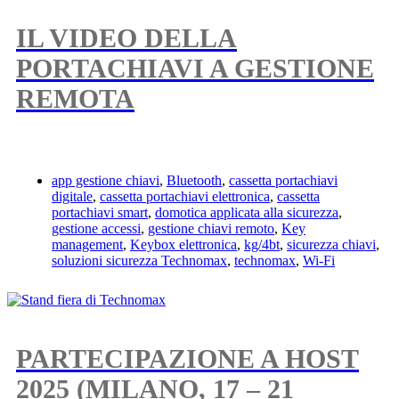
IL VIDEO DELLA
PORTACHIAVI A GESTIONE
REMOTA
app gestione chiavi
,
Bluetooth
,
cassetta portachiavi
digitale
,
cassetta portachiavi elettronica
,
cassetta
portachiavi smart
,
domotica applicata alla sicurezza
,
gestione accessi
,
gestione chiavi remoto
,
Key
management
,
Keybox elettronica
,
kg/4bt
,
sicurezza chiavi
,
soluzioni sicurezza Technomax
,
technomax
,
Wi-Fi
PARTECIPAZIONE A HOST
2025 (MILANO, 17 – 21