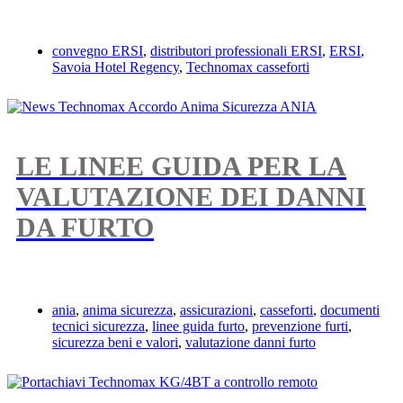
convegno ERSI
,
distributori professionali ERSI
,
ERSI
,
Savoia Hotel Regency
,
Technomax casseforti
LE LINEE GUIDA PER LA
VALUTAZIONE DEI DANNI
DA FURTO
ania
,
anima sicurezza
,
assicurazioni
,
casseforti
,
documenti
tecnici sicurezza
,
linee guida furto
,
prevenzione furti
,
sicurezza beni e valori
,
valutazione danni furto