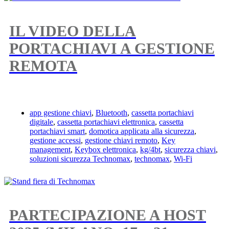
IL VIDEO DELLA
PORTACHIAVI A GESTIONE
REMOTA
app gestione chiavi
,
Bluetooth
,
cassetta portachiavi
digitale
,
cassetta portachiavi elettronica
,
cassetta
portachiavi smart
,
domotica applicata alla sicurezza
,
gestione accessi
,
gestione chiavi remoto
,
Key
management
,
Keybox elettronica
,
kg/4bt
,
sicurezza chiavi
,
soluzioni sicurezza Technomax
,
technomax
,
Wi-Fi
PARTECIPAZIONE A HOST