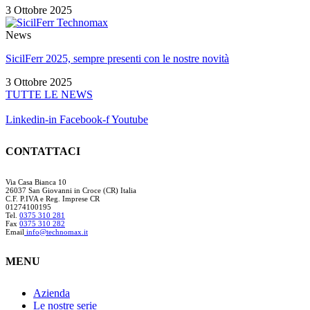
3 Ottobre 2025
News
SicilFerr 2025, sempre presenti con le nostre novità
3 Ottobre 2025
TUTTE LE NEWS
Linkedin-in
Facebook-f
Youtube
CONTATTACI
Via Casa Bianca 10
26037 San Giovanni in Croce (CR) Italia
C.F. P.IVA e Reg. Imprese CR
01274100195
Tel.
0375 310 281
Fax
0375 310 282
Email
info@technomax.it
MENU
Azienda
Le nostre serie