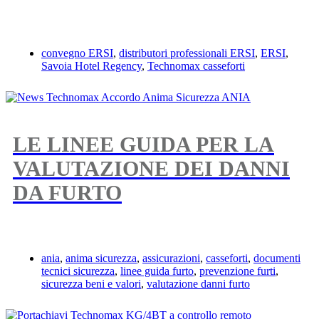
convegno ERSI
,
distributori professionali ERSI
,
ERSI
,
Savoia Hotel Regency
,
Technomax casseforti
LE LINEE GUIDA PER LA
VALUTAZIONE DEI DANNI
DA FURTO
ania
,
anima sicurezza
,
assicurazioni
,
casseforti
,
documenti
tecnici sicurezza
,
linee guida furto
,
prevenzione furti
,
sicurezza beni e valori
,
valutazione danni furto