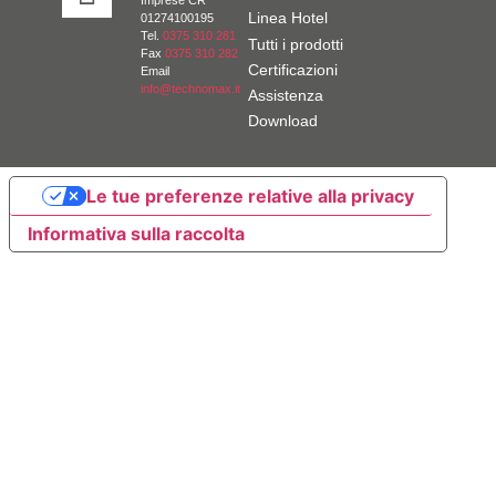
Imprese CR
Linea Hotel
01274100195
Tel.
0375 310 281
Tutti i prodotti
Fax
0375 310 282
Certificazioni
Email
info@technomax.it
Assistenza
Download
Le tue preferenze relative alla privacy
Informativa sulla raccolta