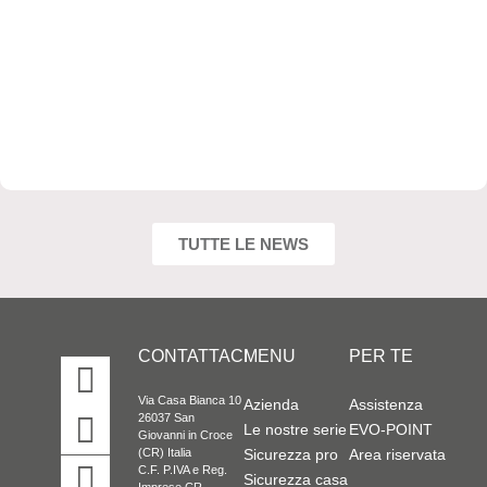
cassaforte a mobile
,
cassaforte a muro
,
cassaforte
TUTTE LE NEWS
technomax
,
made in italy
,
protezione meccanica
EN14450 classe S2
,
sicurezza
,
sicurezza casa
,
sicurezza domestica antifurto
CONTATTACI
MENU
PER TE
Via Casa Bianca 10
Azienda
Assistenza
26037 San
Le nostre serie
EVO-POINT
Giovanni in Croce
Sicurezza pro
Area riservata
(CR) Italia
C.F. P.IVA e Reg.
Sicurezza casa