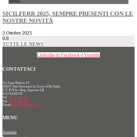
News
SICILFERR 2025, SEMPRE PRESENTI CON LE
NOSTRE NOVITÀ
3 Ottobre 2025
TUTTE LE NEWS
Linkedin-in
Facebook-f
Youtube
CONTATTACI
Via Casa Bianca 10
26037 San Giovanni in Croce (CR) Italia
C.F. P.IVA e Reg. Imprese CR
01274100195
Tel.
0375 310 281
Fax
0375 310 282
Email
info@technomax.it
MENU
Azienda