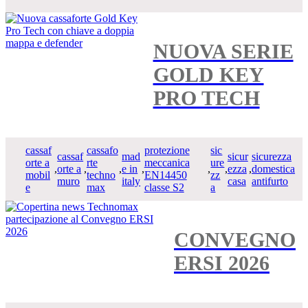
NUOVA SERIE
GOLD KEY
PRO TECH
cassaf
cassafo
protezione
sic
cassaf
mad
sicur
sicurezza
orte a
rte
meccanica
ure
,
orte a
,
,
e in
,
,
,
ezza
,
domestica
mobil
techno
EN14450
zz
muro
italy
casa
antifurto
e
max
classe S2
a
CONVEGNO
ERSI 2026