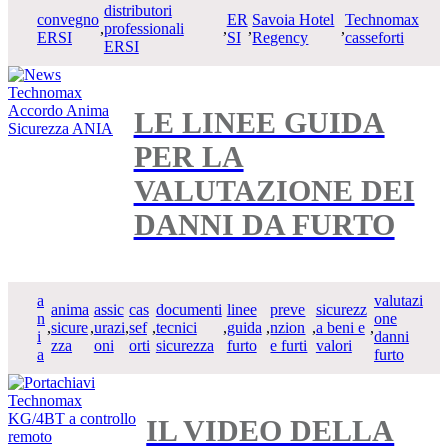
distributori
convegno
ER
Savoia Hotel
Technomax
,
professionali
,
,
,
ERSI
SI
Regency
casseforti
ERSI
LE LINEE GUIDA
PER LA
VALUTAZIONE DEI
DANNI DA FURTO
a
valutazi
anima
assic
cas
documenti
linee
preve
sicurezz
n
one
,
sicure
,
urazi
,
sef
,
tecnici
,
guida
,
nzion
,
a beni e
,
i
danni
zza
oni
orti
sicurezza
furto
e furti
valori
a
furto
IL VIDEO DELLA