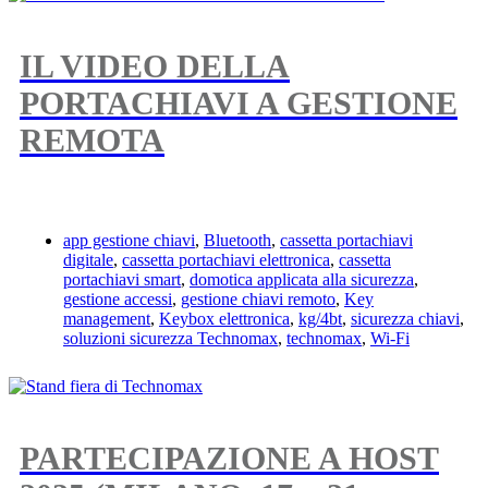
IL VIDEO DELLA
PORTACHIAVI A GESTIONE
REMOTA
app gestione chiavi
,
Bluetooth
,
cassetta portachiavi
digitale
,
cassetta portachiavi elettronica
,
cassetta
portachiavi smart
,
domotica applicata alla sicurezza
,
gestione accessi
,
gestione chiavi remoto
,
Key
management
,
Keybox elettronica
,
kg/4bt
,
sicurezza chiavi
,
soluzioni sicurezza Technomax
,
technomax
,
Wi-Fi
PARTECIPAZIONE A HOST