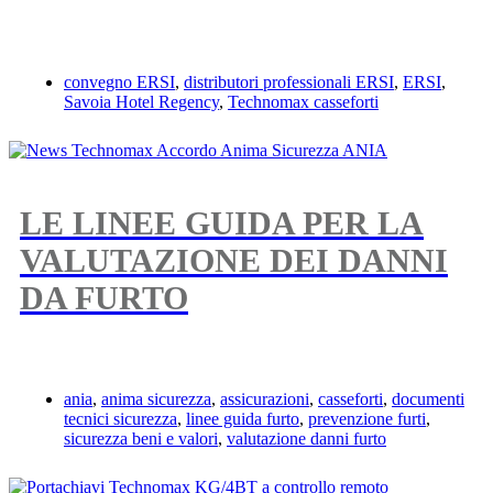
convegno ERSI
,
distributori professionali ERSI
,
ERSI
,
Savoia Hotel Regency
,
Technomax casseforti
LE LINEE GUIDA PER LA
VALUTAZIONE DEI DANNI
DA FURTO
ania
,
anima sicurezza
,
assicurazioni
,
casseforti
,
documenti
tecnici sicurezza
,
linee guida furto
,
prevenzione furti
,
sicurezza beni e valori
,
valutazione danni furto