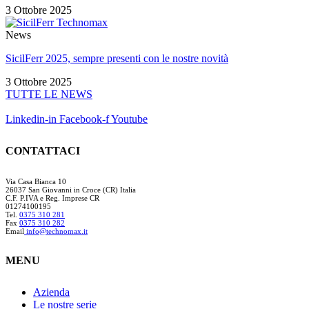
3 Ottobre 2025
News
SicilFerr 2025, sempre presenti con le nostre novità
3 Ottobre 2025
TUTTE LE NEWS
Linkedin-in
Facebook-f
Youtube
CONTATTACI
Via Casa Bianca 10
26037 San Giovanni in Croce (CR) Italia
C.F. P.IVA e Reg. Imprese CR
01274100195
Tel.
0375 310 281
Fax
0375 310 282
Email
info@technomax.it
MENU
Azienda
Le nostre serie