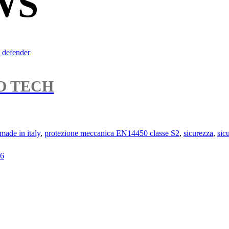
WS
O TECH
made in italy
,
protezione meccanica EN14450 classe S2
,
sicurezza
,
sic