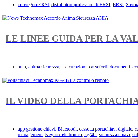
convegno ERSI
,
distributori professionali ERSI
,
ERSI
,
Savoi
LE LINEE GUIDA PER LA VA
ania
,
anima sicurezza
,
assicurazioni
,
casseforti
,
documenti tecn
IL VIDEO DELLA PORTACHI
app gestione chiavi
,
Bluetooth
,
cassetta portachiavi digitale
,
c
management
,
Keybox elettronica
,
kg/4bt
,
sicurezza chiavi
,
so