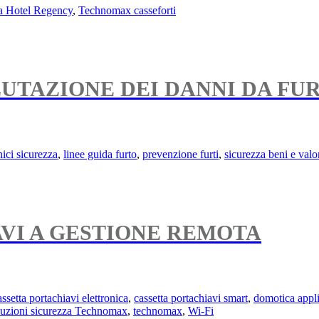
a Hotel Regency
,
Technomax casseforti
LUTAZIONE DEI DANNI DA FU
ici sicurezza
,
linee guida furto
,
prevenzione furti
,
sicurezza beni e valo
AVI A GESTIONE REMOTA
assetta portachiavi elettronica
,
cassetta portachiavi smart
,
domotica appli
luzioni sicurezza Technomax
,
technomax
,
Wi-Fi