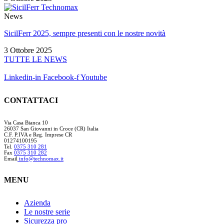
News
SicilFerr 2025, sempre presenti con le nostre novità
3 Ottobre 2025
TUTTE LE NEWS
Linkedin-in
Facebook-f
Youtube
CONTATTACI
Via Casa Bianca 10
26037 San Giovanni in Croce (CR) Italia
C.F. P.IVA e Reg. Imprese CR
01274100195
Tel.
0375 310 281
Fax
0375 310 282
Email
info@technomax.it
MENU
Azienda
Le nostre serie
Sicurezza pro