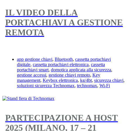
IL VIDEO DELLA
PORTACHIAVI A GESTIONE
REMOTA
app gestione chiavi
,
Bluetooth
,
cassetta portachiavi
digitale
,
cassetta portachiavi elettronica
,
cassetta
portachiavi smart
,
domotica applicata alla sicurezza
,
gestione accessi
,
gestione chiavi remoto
,
Key
management
,
Keybox elettronica
,
kg/4bt
,
sicurezza chiavi
,
soluzioni sicurezza Technomax
,
technomax
,
Wi-Fi
PARTECIPAZIONE A HOST
2025 (MILANO, 17 – 21