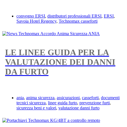
convegno ERSI
,
distributori professionali ERSI
,
ERSI
,
Savoia Hotel Regency
,
Technomax casseforti
LE LINEE GUIDA PER LA
VALUTAZIONE DEI DANNI
DA FURTO
ania
,
anima sicurezza
,
assicurazioni
,
casseforti
,
documenti
tecnici sicurezza
,
linee guida furto
,
prevenzione furti
,
sicurezza beni e valori
,
valutazione danni furto