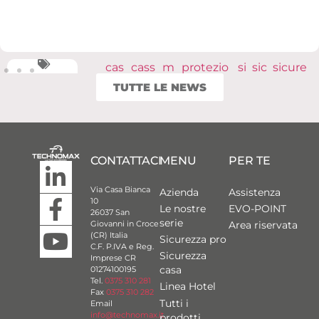
distributo
E
Savoia
Techno
conv
ri
R
Hotel
max
TUTTE LE NEWS
egno
,
,
,
,
profession
S
Regen
cassefo
ERSI
ali ERSI
I
cy
rti
CONTATTACI
MENU
PER TE
Via Casa Bianca
Azienda
Assistenza
10
Le nostre
EVO-POINT
26037 San
serie
Area riservata
Giovanni in Croce
(CR) Italia
Sicurezza pro
C.F. P.IVA e Reg.
Sicurezza
Imprese CR
casa
01274100195
Tel.
0375 310 281
Linea Hotel
Fax
0375 310 282
Tutti i
Email
info@technomax.it
prodotti