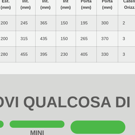
Est.
Int.
Int.
Int
Porta
Porta
Caten
(mm)
(mm)
(mm)
(mm)
(mm)
(mm)
Orizz
200
245
365
150
195
300
2
200
315
435
150
265
370
3
280
455
395
230
405
330
3
OVI QUALCOSA DI
MINI