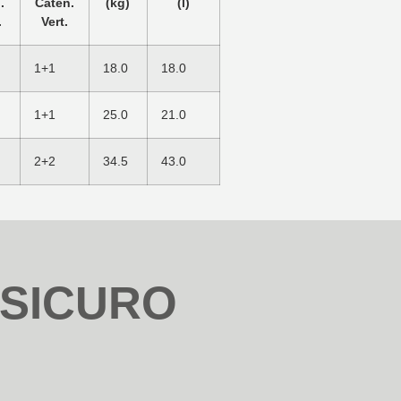
.
Caten.
(kg)
(l)
.
Vert.
1+1
18.0
18.0
1+1
25.0
21.0
2+2
34.5
43.0
SICURO