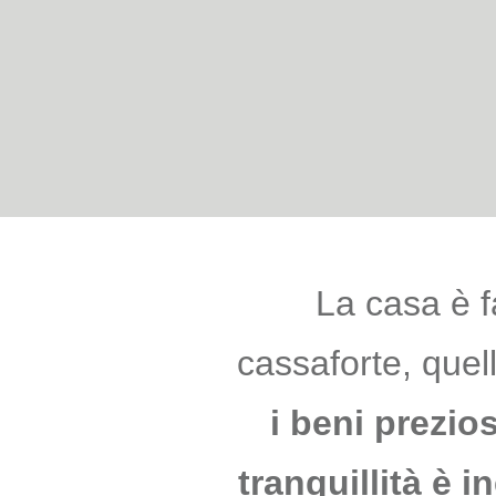
La casa è f
cassaforte, que
i beni prezios
tranquillità è i