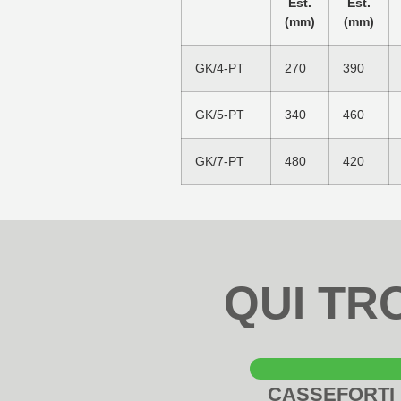
Est.
Est.
(mm)
(mm)
GK/4-PT
270
390
GK/5-PT
340
460
GK/7-PT
480
420
QUI TR
CASSEFORTI