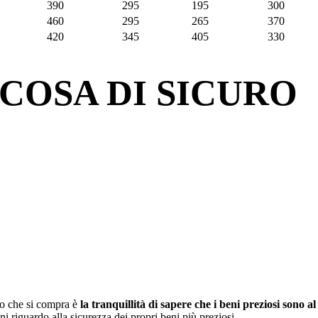
390
295
195
300
460
295
265
370
420
345
405
330
COSA DI
SICURO
llo che si compra è
la tranquillità di sapere che i beni preziosi sono al 
i riguardo alla sicurezza dei propri beni più preziosi.