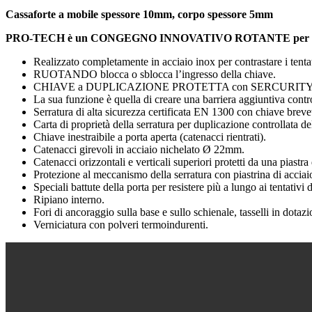
Cassaforte a mobile spessore 10mm, corpo spessore 5mm
PRO-TECH è un CONGEGNO INNOVATIVO ROTANTE per l
Realizzato completamente in acciaio inox per contrastare i tentat
RUOTANDO blocca o sblocca l’ingresso della chiave.
CHIAVE a DUPLICAZIONE PROTETTA con SERCURIT
La sua funzione è quella di creare una barriera aggiuntiva contr
Serratura di alta sicurezza certificata EN 1300 con chiave brev
Carta di proprietà della serratura per duplicazione controllata de
Chiave inestraibile a porta aperta (catenacci rientrati).
Catenacci girevoli in acciaio nichelato Ø 22mm.
Catenacci orizzontali e verticali superiori protetti da una piast
Protezione al meccanismo della serratura con piastrina di accia
Speciali battute della porta per resistere più a lungo ai tentativi
Ripiano interno.
Fori di ancoraggio sulla base e sullo schienale, tasselli in dotazi
Verniciatura con polveri termoindurenti.