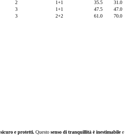
2
1+1
35.5
31.0
3
1+1
47.5
47.0
3
2+2
61.0
70.0
sicuro e protetti.
Questo
senso di tranquillità è inestimabile
e