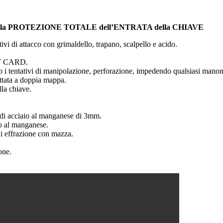
a PROTEZIONE TOTALE dell’ENTRATA della CHIAVE
ivi di attacco con grimaldello, trapano, scalpello e acido.
Y CARD.
o i tentativi di manipolazione, perforazione, impedendo qualsiasi manomi
ettata a doppia mappa.
lla chiave.
ra di acciaio al manganese di 3mm.
io al manganese.
 di effrazione con mazza.
one.