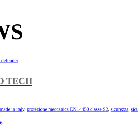
WS
O TECH
made in italy
,
protezione meccanica EN14450 classe S2
,
sicurezza
,
sic