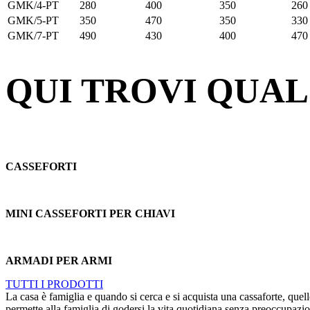
GMK/4-PT
280
400
350
260
GMK/5-PT
350
470
350
330
GMK/7-PT
490
430
400
470
QUI TROVI QUAL
CASSEFORTI
MINI CASSEFORTI PER CHIAVI
ARMADI PER ARMI
TUTTI I PRODOTTI
La casa è famiglia e quando si cerca e si acquista una cassaforte, que
permette alla famiglia di godersi la vita quotidiana senza preoccupazion