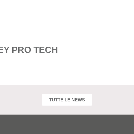
EY PRO TECH
aforte technomax
,
made in italy
,
protezione meccanica EN14450
TUTTE LE NEWS