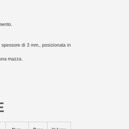
imento.
lo spessore di 3 mm., posizionata in
i una mazza.
E