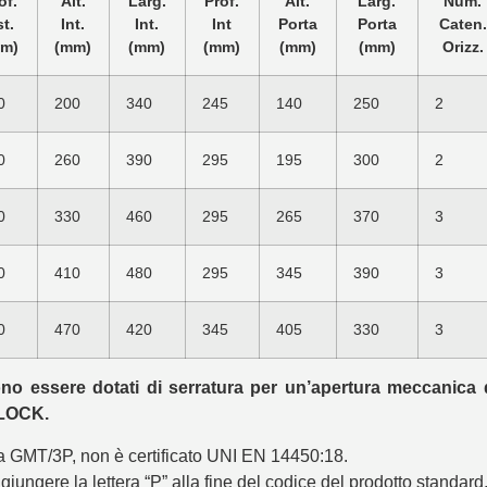
of.
Alt.
Larg.
Prof.
Alt.
Larg.
Num.
t.
Int.
Int.
Int
Porta
Porta
Caten.
m)
(mm)
(mm)
(mm)
(mm)
(mm)
Orizz.
0
200
340
245
140
250
2
0
260
390
295
195
300
2
0
330
460
295
265
370
3
0
410
480
295
345
390
3
0
470
420
345
405
330
3
ssono essere dotati di serratura per un’apertura meccanica
-LOCK.
a GMT/3P, non è certificato UNI EN 14450:18.
iungere la lettera “P” alla fine del codice del prodotto standard