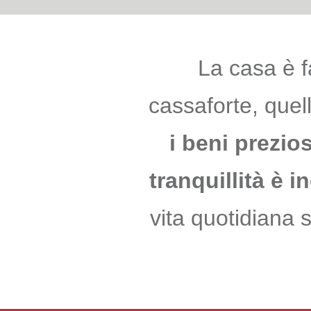
La casa è f
cassaforte, que
i beni prezios
tranquillità è i
vita quotidiana 