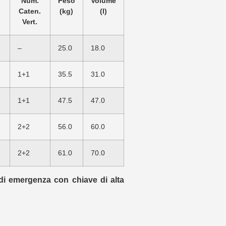
Num.
Peso
Volume
Caten.
(kg)
(l)
Vert.
–
25.0
18.0
1+1
35.5
31.0
1+1
47.5
47.0
2+2
56.0
60.0
2+2
61.0
70.0
 di emergenza con chiave di alta
.