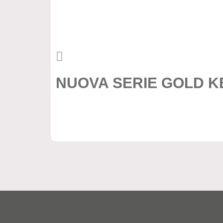
NUOVA SERIE GOLD K
cassaforte a mobile
,
cassaforte a muro
,
cass
sicurezza domestica antifurto