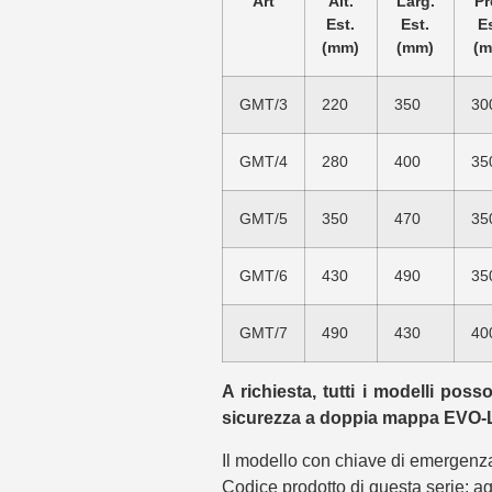
Art
Alt.
Larg.
Pr
Est.
Est.
Es
(mm)
(mm)
(m
GMT/3
220
350
30
GMT/4
280
400
35
GMT/5
350
470
35
GMT/6
430
490
35
GMT/7
490
430
40
A richiesta, tutti i modelli po
sicurezza a doppia mappa EVO
Il modello con chiave di emergenz
Codice prodotto di questa serie: agg