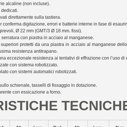
ie alcaline (non incluse).
dedicati.
vati direttamente sulla tastiera.
 conferma digitazione, errori e batterie interne in fase di esaur
girevoli, Ø 22 mm (GMT/3 Ø 18 mm. fissi).
serratura con piastra in acciaio al manganese.
i superiori protetti da una piastra in acciaio al manganese del
assima resistenza antitrapano.
una eccezionale resistenza ai tentativi di effrazione con l’uso d
zate con sistema robotizzato.
to con sistemi automatici robotizzati.
ullo schienale, tasselli di fissaggio in dotazione.
urente con essicazione a forno.
ISTICHE TECNICH