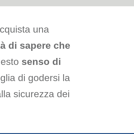
acquista una
ità di sapere che
esto
senso di
lia di godersi la
lla sicurezza dei