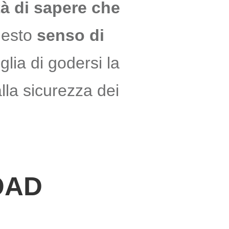
ità di sapere che
esto
senso di
lia di godersi la
lla sicurezza dei
OAD