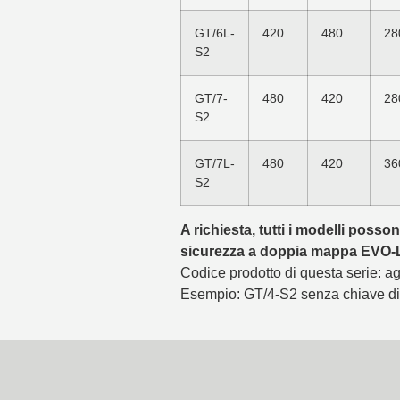
GT/6L-
420
480
28
S2
GT/7-
480
420
28
S2
GT/7L-
480
420
36
S2
A richiesta, tutti i modelli poss
sicurezza a doppia mappa EVO
Codice prodotto di questa serie: agg
Esempio: GT/4-S2 senza chiave di