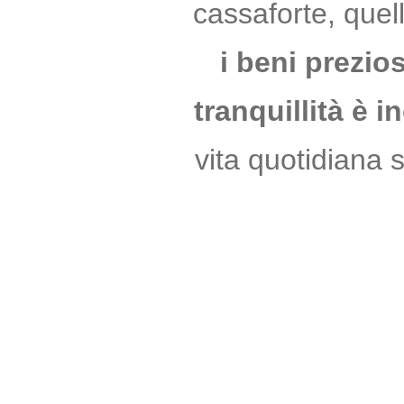
cassaforte, que
i beni prezios
tranquillità è i
vita quotidiana 