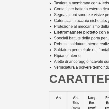
Tastiera a membrana con 4 leds 
Contatti per batteria esterna rica
Segnalazioni sonore e visive per
Catenacci in acciaio nichelato, 
Protezione al meccanismo della 
Elettromagnete protetto con sp
Speciali battute della porta per 
Robuste saldature interne realiz
Saldatura perimetrale del fronta
Ripiano interno.
Alette di ancoraggio ricavate sui
Verniciatura a polvere termoind
CARATTER
Art
Alt.
Larg.
Pr
Est.
Est.
E
(mm)
(mm)
(