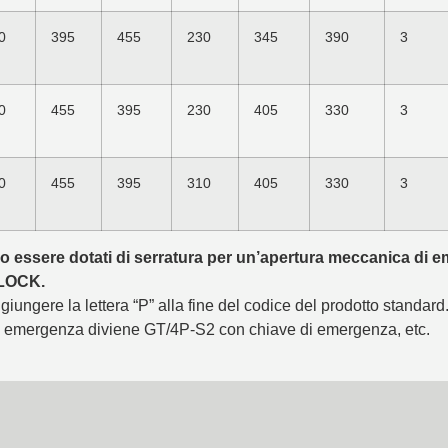
0
395
455
230
345
390
3
0
455
395
230
405
330
3
0
455
395
310
405
330
3
ono essere dotati di serratura per un’apertura meccanica di 
-LOCK.
iungere la lettera “P” alla fine del codice del prodotto standard
 emergenza diviene GT/4P-S2 con chiave di emergenza, etc.