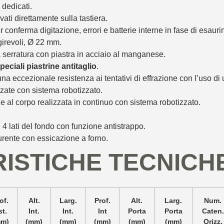
dedicati.
vati direttamente sulla tastiera.
 conferma digitazione, errori e batterie interne in fase di esaur
girevoli, Ø 22 mm.
serratura con piastra in acciaio al manganese.
eciali piastrine antitaglio
.
una eccezionale resistenza ai tentativi di effrazione con l’uso d
zate con sistema robotizzato.
le al corpo realizzata in continuo con sistema robotizzato.
 4 lati del fondo con funzione antistrappo.
urente con essicazione a forno.
ISTICHE TECNICH
of.
Alt.
Larg.
Prof.
Alt.
Larg.
Num.
st.
Int.
Int.
Int
Porta
Porta
Caten.
mm)
(mm)
(mm)
(mm)
(mm)
(mm)
Orizz.