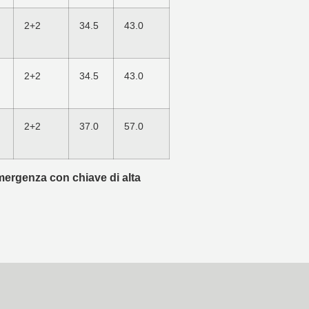
2+2
34.5
43.0
2+2
34.5
43.0
2+2
37.0
57.0
emergenza con chiave di alta
.