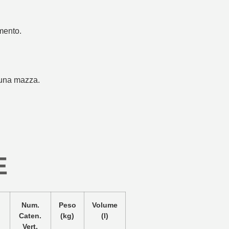
imento.
i una mazza.
E
Num.
Peso
Volume
Caten.
(kg)
(l)
Vert.