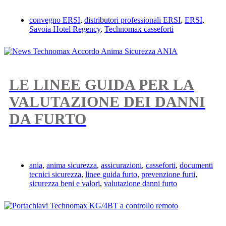
convegno ERSI
,
distributori professionali ERSI
,
ERSI
,
Savoia Hotel Regency
,
Technomax casseforti
LE LINEE GUIDA PER LA
VALUTAZIONE DEI DANNI
DA FURTO
ania
,
anima sicurezza
,
assicurazioni
,
casseforti
,
documenti
tecnici sicurezza
,
linee guida furto
,
prevenzione furti
,
sicurezza beni e valori
,
valutazione danni furto