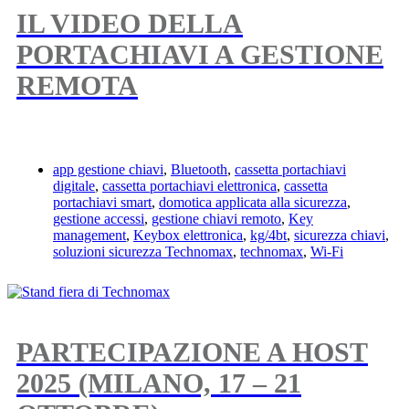
IL VIDEO DELLA
PORTACHIAVI A GESTIONE
REMOTA
app gestione chiavi
,
Bluetooth
,
cassetta portachiavi
digitale
,
cassetta portachiavi elettronica
,
cassetta
portachiavi smart
,
domotica applicata alla sicurezza
,
gestione accessi
,
gestione chiavi remoto
,
Key
management
,
Keybox elettronica
,
kg/4bt
,
sicurezza chiavi
,
soluzioni sicurezza Technomax
,
technomax
,
Wi-Fi
PARTECIPAZIONE A HOST
2025 (MILANO, 17 – 21