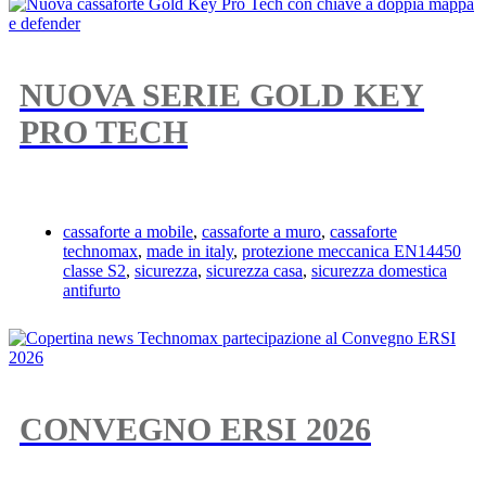
NUOVA SERIE GOLD KEY
PRO TECH
cassaforte a mobile
,
cassaforte a muro
,
cassaforte
technomax
,
made in italy
,
protezione meccanica EN14450
classe S2
,
sicurezza
,
sicurezza casa
,
sicurezza domestica
antifurto
CONVEGNO ERSI 2026