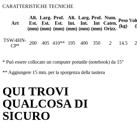
CARATTERISTICHE TECNICHE
Alt.
Larg.
Prof.
Alt.
Larg.
Prof.
Num.
Peso
Vol
Art
Est.
Est.
Est.
Int.
Int.
Int
Caten.
(kg)
(
(mm)
(mm)
(mm)
(mm)
(mm)
(mm)
Orizz.
TSW/4HN-
200
405
410**
195
400
350
2
14.5
2
CP*
* Può essere collocato un computer portatile (notebook) da 15”
** Aggiungere 15 mm. per la sporgenza della tastiera
QUI TROVI
QUALCOSA DI
SICURO