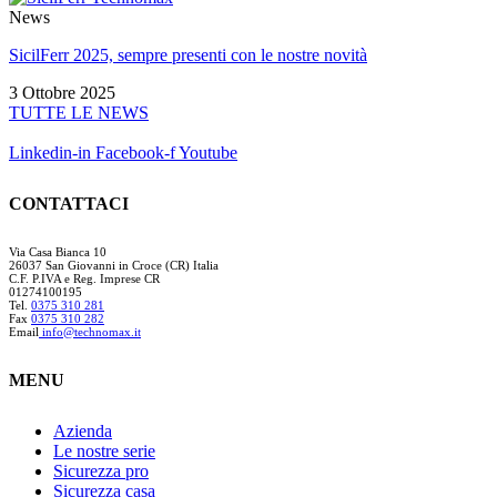
News
SicilFerr 2025, sempre presenti con le nostre novità
3 Ottobre 2025
TUTTE LE NEWS
Linkedin-in
Facebook-f
Youtube
CONTATTACI
Via Casa Bianca 10
26037 San Giovanni in Croce (CR) Italia
C.F. P.IVA e Reg. Imprese CR
01274100195
Tel.
0375 310 281
Fax
0375 310 282
Email
info@technomax.it
MENU
Azienda
Le nostre serie
Sicurezza pro
Sicurezza casa