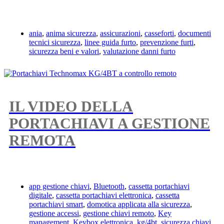
ania
,
anima sicurezza
,
assicurazioni
,
casseforti
,
documenti
tecnici sicurezza
,
linee guida furto
,
prevenzione furti
,
sicurezza beni e valori
,
valutazione danni furto
IL VIDEO DELLA
PORTACHIAVI A GESTIONE
REMOTA
app gestione chiavi
,
Bluetooth
,
cassetta portachiavi
digitale
,
cassetta portachiavi elettronica
,
cassetta
portachiavi smart
,
domotica applicata alla sicurezza
,
gestione accessi
,
gestione chiavi remoto
,
Key
management
,
Keybox elettronica
,
kg/4bt
,
sicurezza chiavi
,