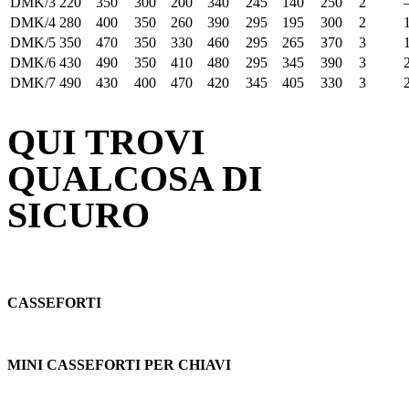
DMK/3
220
350
300
200
340
245
140
250
2
DMK/4
280
400
350
260
390
295
195
300
2
DMK/5
350
470
350
330
460
295
265
370
3
DMK/6
430
490
350
410
480
295
345
390
3
DMK/7
490
430
400
470
420
345
405
330
3
QUI TROVI
QUALCOSA DI
SICURO
CASSEFORTI
MINI CASSEFORTI PER CHIAVI