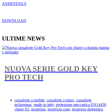
ASSISTENZA
DOWNLOAD
ULTIME NEWS
NUOVA SERIE GOLD KEY
PRO TECH
cassaforte a mobile
,
cassaforte a muro
,
cassaforte
technomax
,
made in italy
,
protezione meccanica EN14450
classe S2
,
sicurezza
,
sicurezza casa
,
sicurezza domestica