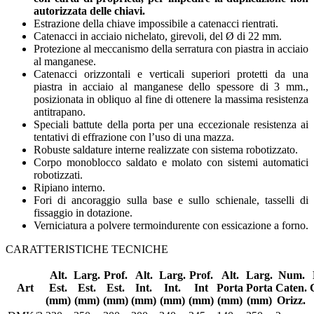
autorizzata delle chiavi.
Estrazione della chiave impossibile a catenacci rientrati.
Catenacci in acciaio nichelato, girevoli, del Ø di 22 mm.
Protezione al meccanismo della serratura con piastra in acciaio
al manganese.
Catenacci orizzontali e verticali superiori protetti da una
piastra in acciaio al manganese dello spessore di 3 mm.,
posizionata in obliquo al fine di ottenere la massima resistenza
antitrapano.
Speciali battute della porta per una eccezionale resistenza ai
tentativi di effrazione con l’uso di una mazza.
Robuste saldature interne realizzate con sistema robotizzato.
Corpo monoblocco saldato e molato con sistemi automatici
robotizzati.
Ripiano interno.
Fori di ancoraggio sulla base e sullo schienale, tasselli di
fissaggio in dotazione.
Verniciatura a polvere termoindurente con essicazione a forno.
CARATTERISTICHE TECNICHE
Alt.
Larg.
Prof.
Alt.
Larg.
Prof.
Alt.
Larg.
Num.
Art
Est.
Est.
Est.
Int.
Int.
Int
Porta
Porta
Caten.
(mm)
(mm)
(mm)
(mm)
(mm)
(mm)
(mm)
(mm)
Orizz.