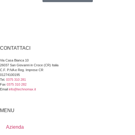
CONTATTACI
Via Casa Bianca 10
26037 San Giovanni in Croce (CR) Italia
C.F. P.IVA e Reg. Imprese CR
01274100195
Tel.
0375 310 281
Fax
0375 310 282
Email
info@technomax.it
MENU
Azienda