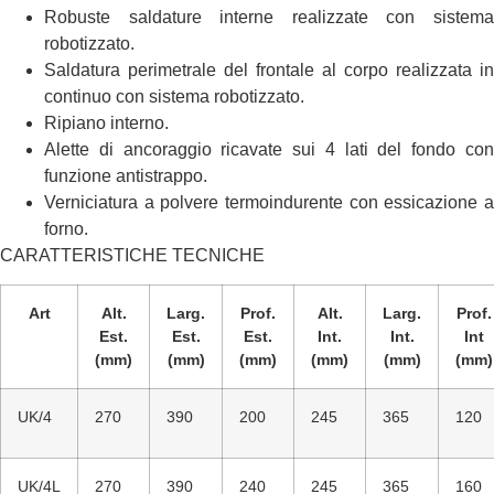
Robuste saldature interne realizzate con sistema
robotizzato.
Saldatura perimetrale del frontale al corpo realizzata in
continuo con sistema robotizzato.
Ripiano interno.
Alette di ancoraggio ricavate sui 4 lati del fondo con
funzione antistrappo.
Verniciatura a polvere termoindurente con essicazione a
forno.
CARATTERISTICHE TECNICHE
Art
Alt.
Larg.
Prof.
Alt.
Larg.
Prof.
Est.
Est.
Est.
Int.
Int.
Int
(mm)
(mm)
(mm)
(mm)
(mm)
(mm)
UK/4
270
390
200
245
365
120
UK/4L
270
390
240
245
365
160