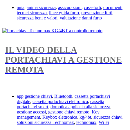
ania
,
anima sicurezza
,
assicurazioni
,
casseforti
,
documenti
tecnici sicurezza
,
linee guida furto
,
prevenzione furti
,
sicurezza beni e valori
,
valutazione danni furto
IL VIDEO DELLA
PORTACHIAVI A GESTIONE
REMOTA
app gestione chiavi
,
Bluetooth
,
cassetta portachiavi
digitale
,
cassetta portachiavi elettronica
,
cassetta
portachiavi smart
,
domotica applicata alla sicurezza
,
gestione accessi
,
gestione chiavi remoto
,
Key
management
,
Keybox elettronica
,
kg/4bt
,
sicurezza chiavi
,
soluzioni sicurezza Technomax
,
technomax
,
Wi-Fi