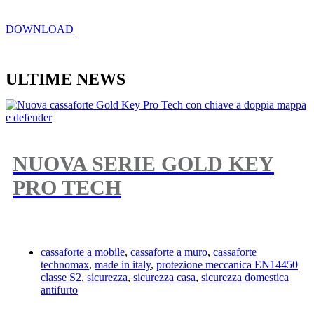
DOWNLOAD
ULTIME NEWS
NUOVA SERIE GOLD KEY
PRO TECH
cassaforte a mobile
,
cassaforte a muro
,
cassaforte
technomax
,
made in italy
,
protezione meccanica EN14450
classe S2
,
sicurezza
,
sicurezza casa
,
sicurezza domestica
antifurto