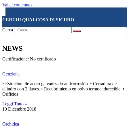
Vai al contenuto
CERCHI QUALCOSA DI SICURO
LE NOSTRE SERIE
LE NOSTRE LINEE
TUTTI I PRODOTTI
LE CERTIFICAZIONI
Cerca
NEWS
Certificazione: No certificado
Genziana
• Estructura de acero galvanizado anticorrosión. • Cerradura de
cilindro con 2 llaves. • Recubrimiento en polvo termoendurecible. •
Orificios
Leggi Tutto »
10 Dicembre 2018
Orchidea