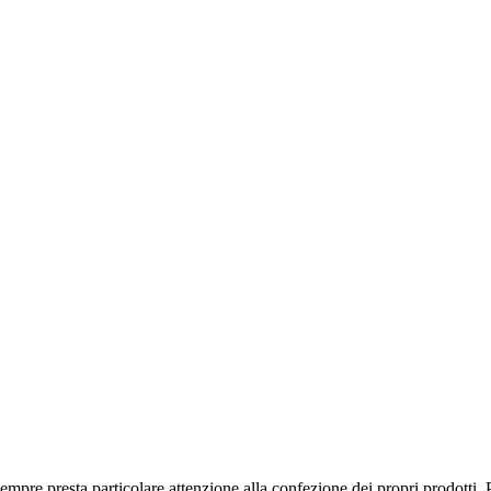
mpre presta particolare attenzione alla confezione dei propri prodotti. 