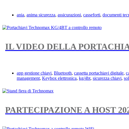
ania
,
anima sicurezza
,
assicurazioni
,
casseforti
,
documenti tecn
IL VIDEO DELLA PORTACHI
app gestione chiavi
,
Bluetooth
,
cassetta portachiavi digitale
,
c
management
,
Keybox elettronica
,
kg/4bt
,
sicurezza chiavi
,
so
PARTECIPAZIONE A HOST 202