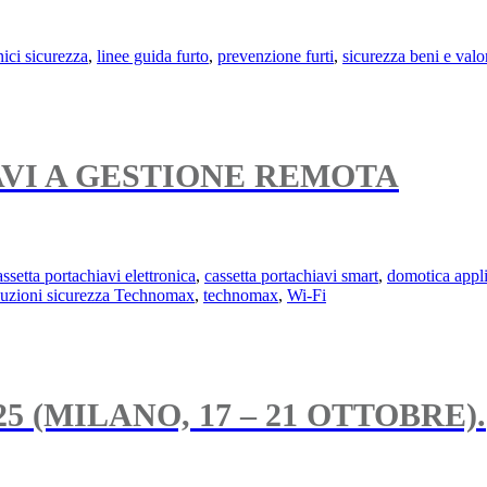
ici sicurezza
,
linee guida furto
,
prevenzione furti
,
sicurezza beni e valo
AVI A GESTIONE REMOTA
assetta portachiavi elettronica
,
cassetta portachiavi smart
,
domotica appli
luzioni sicurezza Technomax
,
technomax
,
Wi-Fi
5 (MILANO, 17 – 21 OTTOBRE).