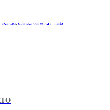
urezza casa
,
sicurezza domestica antifurto
RTO