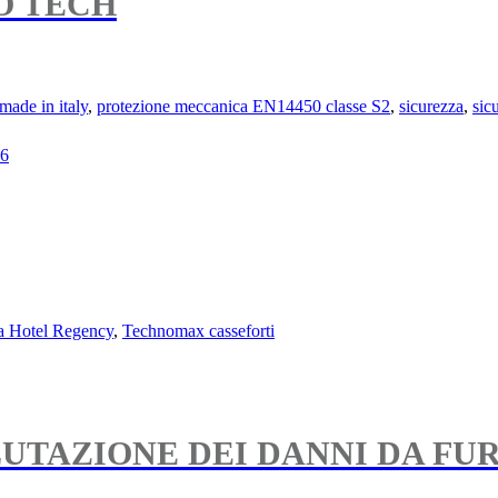
O TECH
made in italy
,
protezione meccanica EN14450 classe S2
,
sicurezza
,
sic
a Hotel Regency
,
Technomax casseforti
LUTAZIONE DEI DANNI DA FU