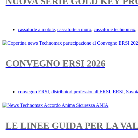
NUOVA SERIE GOLD KEY PR
cassaforte a mobile
,
cassaforte a muro
,
cassaforte technomax
,
CONVEGNO ERSI 2026
convegno ERSI
,
distributori professionali ERSI
,
ERSI
,
Savoi
LE LINEE GUIDA PER LA VA