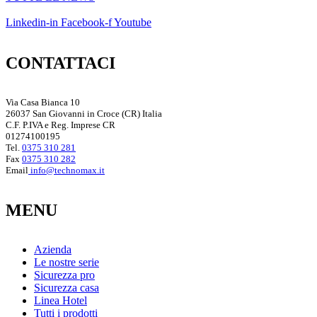
Linkedin-in
Facebook-f
Youtube
CONTATTACI
Via Casa Bianca 10
26037 San Giovanni in Croce (CR) Italia
C.F. P.IVA e Reg. Imprese CR
01274100195
Tel.
0375 310 281
Fax
0375 310 282
Email
info@technomax.it
MENU
Azienda
Le nostre serie
Sicurezza pro
Sicurezza casa
Linea Hotel
Tutti i prodotti