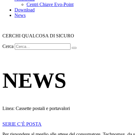
Centri Chiave Evo-Point
Download
News
CERCHI QUALCOSA DI SICURO
Cerca
NEWS
Linea: Cassette postali e portavalori
SERIE C’È POSTA
Per rispondere al meglio alle attese del consumatore, Technomax, da se