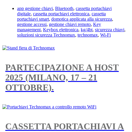
app gestione chiavi
,
Bluetooth
,
cassetta portachiavi
digitale
,
cassetta portachiavi elettronica
,
cassetta
portachiavi smart
,
domotica applicata alla sicurezza
,
gestione accessi
,
gestione chiavi remoto
,
Key
management
,
Keybox elettronica
,
kg/4bt
,
sicurezza chiavi
,
soluzioni sicurezza Technomax
,
technomax
,
Wi-Fi
PARTECIPAZIONE A HOST
2025 (MILANO, 17 – 21
OTTOBRE).
CASSETTA PORTACHIAVI A