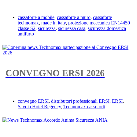
cassaforte a mobile
,
cassaforte a muro
,
cassaforte
technomax
,
made in italy
,
protezione meccanica EN14450
classe S2
,
sicurezza
,
sicurezza casa
,
sicurezza domestica
antifurto
CONVEGNO ERSI 2026
convegno ERSI
,
distributori professionali ERSI
,
ERSI
,
Savoia Hotel Regency
,
Technomax casseforti