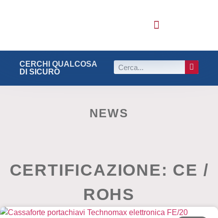
LE NOSTRE SERIE
LE NOSTRE LINEE
TUTTI I PRODOTTI
LE CERTIFICAZIONI
CERCHI QUALCOSA
DI SICURO
NEWS
CERTIFICAZIONE: CE /
ROHS