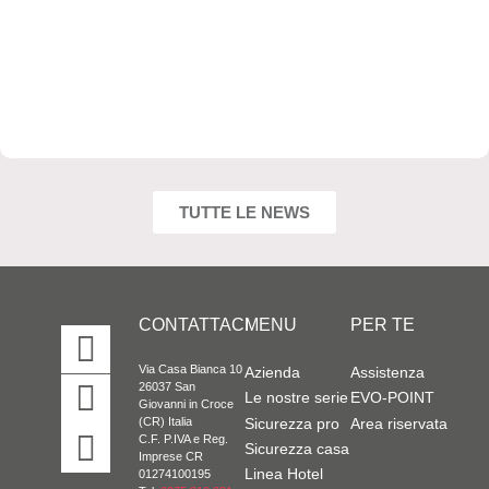
cassaforte a mobile
,
cassaforte a muro
,
cassaforte
TUTTE LE NEWS
technomax
,
made in italy
,
protezione meccanica
EN14450 classe S2
,
sicurezza
,
sicurezza casa
,
sicurezza domestica antifurto
CONTATTACI
MENU
PER TE
Via Casa Bianca 10
Azienda
Assistenza
26037 San
Le nostre serie
EVO-POINT
Giovanni in Croce
Sicurezza pro
Area riservata
(CR) Italia
C.F. P.IVA e Reg.
Sicurezza casa
Imprese CR
Linea Hotel
01274100195